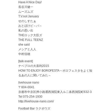
Have A Nice Day!
長谷川健一
ムーズムズ
T.V.not January
せのしすたぁ
おとぼけビ～バ～
私の思い出
THEロック大臣ズ
THE FULL TEENZ
she said
メシアと人人
中村佳穂
[talk event]
ナベプロの大喜利2015
HOW TO ENJOY BOROFESTA～ボロフェスタをよく知
るあの人に聞いてみた～
livehouse nano
〒604-0041
京都市中京区押小路通西洞院東入ル二条西洞院町632-3
Tel 075-254-1930
http://livehouse-nano.com/
Football Bar ラクボウズ