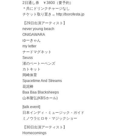
2日通し券 ￥3800（要予約）
＊共にドリンクチャージなし
チケット取り置き→
http://borofesta.jp
【29日出演アーティスト】
never young beach
ONIGAWARA
ゆーきゃん
my letter
ナードマグネット
Seuss
渚のベートーベンズ
カトキット
岡崎体育
Spacetime And Streams
花泥棒
Baa Baa Blacksheeps
山本隆弘(KBSホール)
[talk event]
日本インディ・ミュージック・ガイド
ミノウラヒロキ・マジックショー
【30日出演アーティスト】
Homecomings