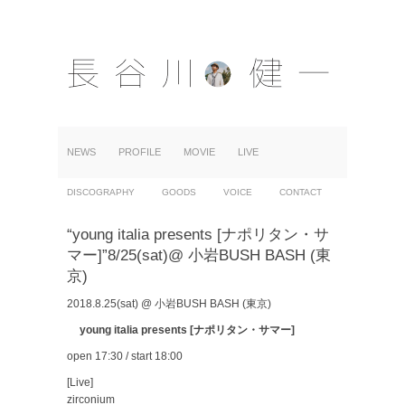
NEWS
PROFILE
MOVIE
LIVE
DISCOGRAPHY
GOODS
VOICE
CONTACT
“young italia presents [ナポリタン・サ
マー]”8/25(sat)@ 小岩BUSH BASH (東
京)
2018.8.25(sat) @ 小岩BUSH BASH (東京)
young italia presents [ナポリタン・サマー]
open 17:30 / start 18:00
[Live]
zirconium