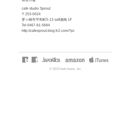
長谷川健一
cafe studio Sprout
〒253-0024
茅ヶ崎市平和町5-13 saft湘南 1F
Tel 0467-81-5684
http://cafesprout.blog.fc2.com/?pc
© 2013 bud music, inc.