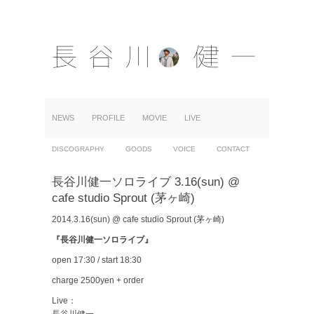
NEWS
PROFILE
MOVIE
LIVE
DISCOGRAPHY
GOODS
VOICE
CONTACT
長谷川健一ソロライブ 3.16(sun) @
cafe studio Sprout (茅ヶ崎)
2014.3.16(sun) @ cafe studio Sprout (茅ヶ崎)
『長谷川健一ソロライブ』
open 17:30 / start 18:30
charge 2500yen + order
Live：