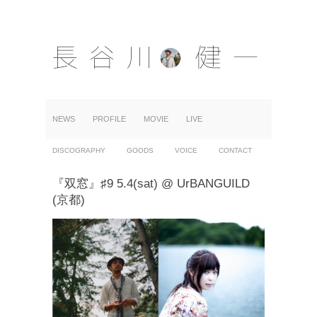
NEWS
PROFILE
MOVIE
LIVE
DISCOGRAPHY
GOODS
VOICE
CONTACT
『双窓』♯9 5.4(sat) @ UrBANGUILD
(京都)