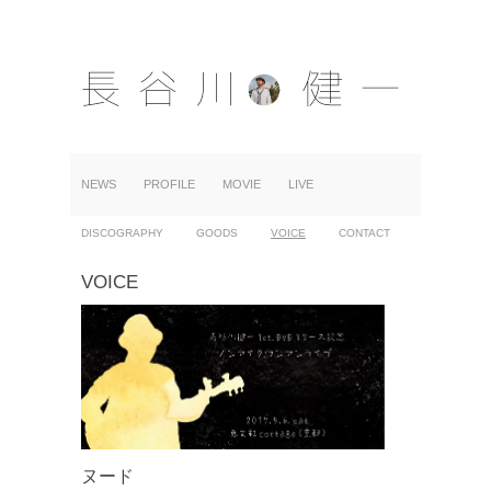
NEWS
PROFILE
MOVIE
LIVE
DISCOGRAPHY
GOODS
VOICE
CONTACT
VOICE
ヌード